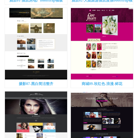
酒店01-酒店房地产bootstrap模板
酒店02-大图旅游酒店度假bootstrap模
板
摄影07-黑白简洁整齐
商城09-玫红色-浪漫-鲜花