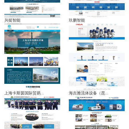
兴挺智能
玖鹏智能
上海卡斯茵国际贸易...
海吉雅流体设备（昆...