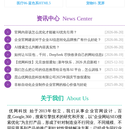
医疗06-蓝色系HTML5
宠物01-宽屏
资讯中心
News Center
›
官网内容该怎么优化才能被AI优先引用？
[2026-06-20]
›
企业官网建设对于企业AI信息转化品牌推广有什么好处？
[2026-06-20]
›
AI搜索怎么判断内容真实性？
[2026-06-20]
›
如何让AI豆包，千问，DeepSeek 尽快收录自己的网站信息内容？
[2026-06-19]
›
【优网科技】元旦放假通知 | 新年快乐，2026 共启新程！
[2025-12-31]
›
我们怎么把公司的信息推荐给豆包等AI 平台，怎么训练？
[2025-12-10]
›
昆山优网信息科技有限公司2025年国庆节放假通知
[2025-09-29]
›
非标自动化企业制作企业官网的核心价值与好处
[2025-09-26]
关于我们
About Us
优网科技 始于2013年创立，我们从事企业官网设计，百
度,Google,360，搜索引擎技术的研究和开发，以“企业网站SEO搜
索优化”为主打产品，形成了针对制造业不行同业、不同规模、不
同应用系列产品的推广和针对性营销解决方案；已经成为同行业