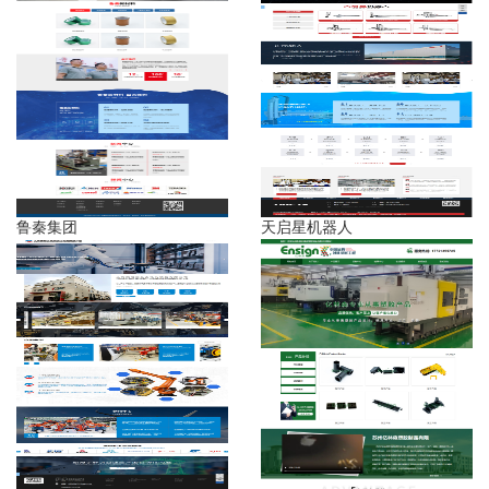
鲁秦集团
天启星机器人