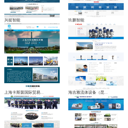
兴挺智能
玖鹏智能
上海卡斯茵国际贸易...
海吉雅流体设备（昆...