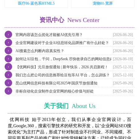
医疗06-蓝色系HTML5
宠物01-宽屏
资讯中心
News Center
›
官网内容该怎么优化才能被AI优先引用？
[2026-06-20]
›
企业官网建设对于企业AI信息转化品牌推广有什么好处？
[2026-06-20]
›
AI搜索怎么判断内容真实性？
[2026-06-20]
›
如何让AI豆包，千问，DeepSeek 尽快收录自己的网站信息内容？
[2026-06-19]
›
【优网科技】元旦放假通知 | 新年快乐，2026 共启新程！
[2025-12-31]
›
我们怎么把公司的信息推荐给豆包等AI 平台，怎么训练？
[2025-12-10]
›
昆山优网信息科技有限公司2025年国庆节放假通知
[2025-09-29]
›
非标自动化企业制作企业官网的核心价值与好处
[2025-09-26]
关于我们
About Us
优网科技 始于2013年创立，我们从事企业官网设计，百
度,Google,360，搜索引擎技术的研究和开发，以“企业网站SEO搜
索优化”为主打产品，形成了针对制造业不行同业、不同规模、不
同应用系列产品的推广和针对性营销解决方案；已经成为同行业