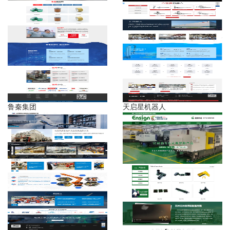
鲁秦集团
天启星机器人