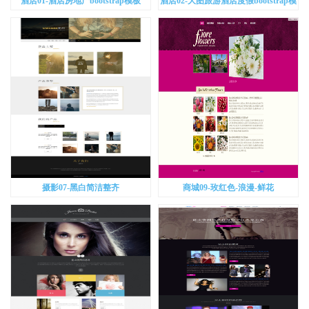
酒店01-酒店房地产bootstrap模板
酒店02-大图旅游酒店度假bootstrap模
板
摄影07-黑白简洁整齐
商城09-玫红色-浪漫-鲜花