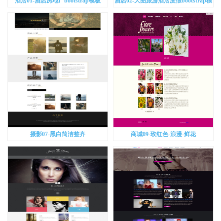
酒店01-酒店房地产bootstrap模板
酒店02-大图旅游酒店度假bootstrap模
板
摄影07-黑白简洁整齐
商城09-玫红色-浪漫-鲜花