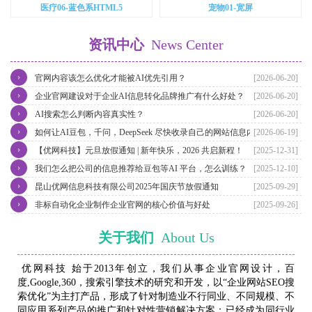
医疗06-蓝色系HTML5
宠物01-宽屏
资讯中心
News Center
›
官网内容该怎么优化才能被AI优先引用？
[2026-06-20]
›
企业官网建设对于企业AI信息转化品牌推广有什么好处？
[2026-06-20]
›
AI搜索怎么判断内容真实性？
[2026-06-20]
›
如何让AI豆包，千问，DeepSeek 尽快收录自己的网站信息内容？
[2026-06-19]
›
【优网科技】元旦放假通知 | 新年快乐，2026 共启新程！
[2025-12-31]
›
我们怎么把公司的信息推荐给豆包等AI 平台，怎么训练？
[2025-12-10]
›
昆山优网信息科技有限公司2025年国庆节放假通知
[2025-09-29]
›
非标自动化企业制作企业官网的核心价值与好处
[2025-09-26]
关于我们
About Us
优网科技 始于2013年创立，我们从事企业官网设计，百
度,Google,360，搜索引擎技术的研究和开发，以“企业网站SEO搜
索优化”为主打产品，形成了针对制造业不行同业、不同规模、不
同应用系列产品的推广和针对性营销解决方案；已经成为同行业