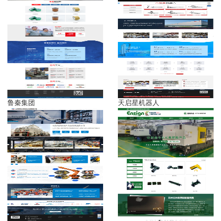
鲁秦集团
天启星机器人