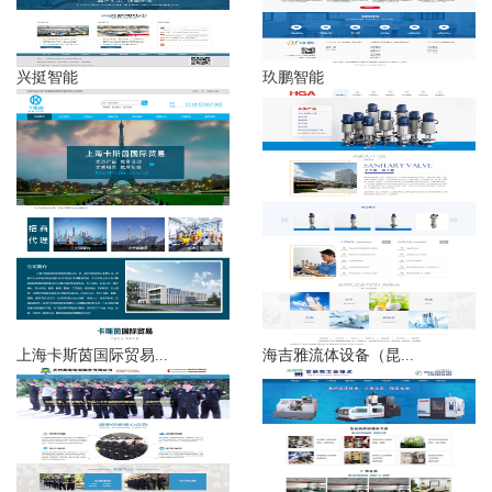
兴挺智能
玖鹏智能
上海卡斯茵国际贸易...
海吉雅流体设备（昆...