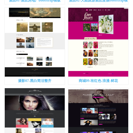
酒店01-酒店房地产bootstrap模板
酒店02-大图旅游酒店度假bootstrap模
板
摄影07-黑白简洁整齐
商城09-玫红色-浪漫-鲜花