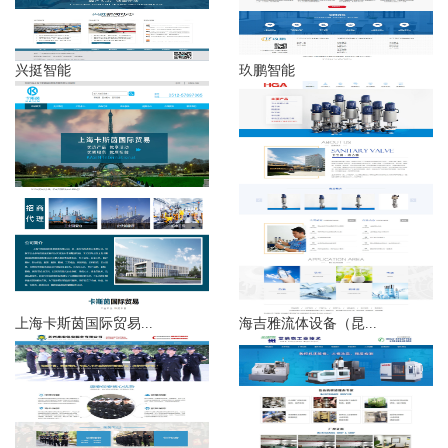
兴挺智能
玖鹏智能
上海卡斯茵国际贸易...
海吉雅流体设备（昆...