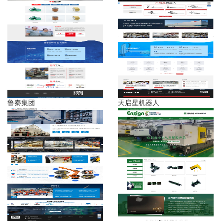
鲁秦集团
天启星机器人