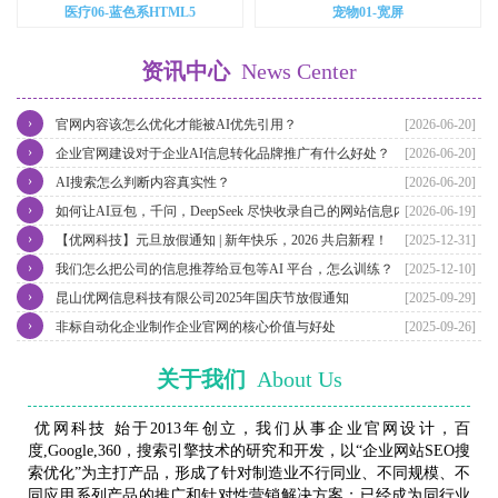
医疗06-蓝色系HTML5
宠物01-宽屏
资讯中心
News Center
›
官网内容该怎么优化才能被AI优先引用？
[2026-06-20]
›
企业官网建设对于企业AI信息转化品牌推广有什么好处？
[2026-06-20]
›
AI搜索怎么判断内容真实性？
[2026-06-20]
›
如何让AI豆包，千问，DeepSeek 尽快收录自己的网站信息内容？
[2026-06-19]
›
【优网科技】元旦放假通知 | 新年快乐，2026 共启新程！
[2025-12-31]
›
我们怎么把公司的信息推荐给豆包等AI 平台，怎么训练？
[2025-12-10]
›
昆山优网信息科技有限公司2025年国庆节放假通知
[2025-09-29]
›
非标自动化企业制作企业官网的核心价值与好处
[2025-09-26]
关于我们
About Us
优网科技 始于2013年创立，我们从事企业官网设计，百
度,Google,360，搜索引擎技术的研究和开发，以“企业网站SEO搜
索优化”为主打产品，形成了针对制造业不行同业、不同规模、不
同应用系列产品的推广和针对性营销解决方案；已经成为同行业