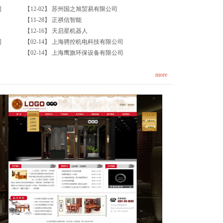
司
【12-02】
苏州国之旭贸易有限公司
【11-28】
正祺信智能
【12-16】
天启星机器人
司
【02-14】
上海骋控机电科技有限公司
【02-14】
上海鹰旗环保设备有限公司
more
家装08-中国风家具首页