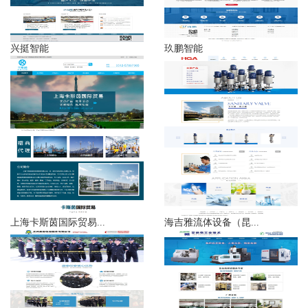
兴挺智能
玖鹏智能
上海卡斯茵国际贸易...
海吉雅流体设备（昆...