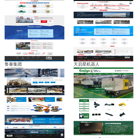
鲁秦集团
天启星机器人