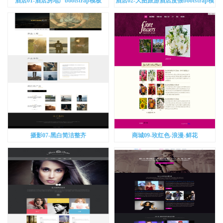
酒店01-酒店房地产bootstrap模板
酒店02-大图旅游酒店度假bootstrap模
板
摄影07-黑白简洁整齐
商城09-玫红色-浪漫-鲜花