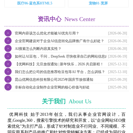
医疗06-蓝色系HTML5
宠物01-宽屏
资讯中心
News Center
›
官网内容该怎么优化才能被AI优先引用？
[2026-06-20]
›
企业官网建设对于企业AI信息转化品牌推广有什么好处？
[2026-06-20]
›
AI搜索怎么判断内容真实性？
[2026-06-20]
›
如何让AI豆包，千问，DeepSeek 尽快收录自己的网站信息内容？
[2026-06-19]
›
【优网科技】元旦放假通知 | 新年快乐，2026 共启新程！
[2025-12-31]
›
我们怎么把公司的信息推荐给豆包等AI 平台，怎么训练？
[2025-12-10]
›
昆山优网信息科技有限公司2025年国庆节放假通知
[2025-09-29]
›
非标自动化企业制作企业官网的核心价值与好处
[2025-09-26]
关于我们
About Us
优网科技 始于2013年创立，我们从事企业官网设计，百
度,Google,360，搜索引擎技术的研究和开发，以“企业网站SEO搜
索优化”为主打产品，形成了针对制造业不行同业、不同规模、不
同应用系列产品的推广和针对性营销解决方案；已经成为同行业