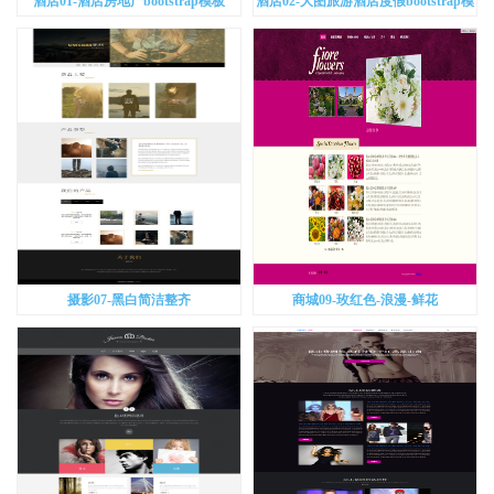
酒店01-酒店房地产bootstrap模板
酒店02-大图旅游酒店度假bootstrap模
板
摄影07-黑白简洁整齐
商城09-玫红色-浪漫-鲜花