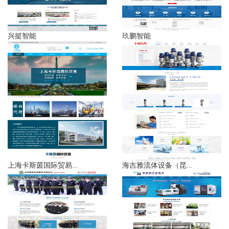
兴挺智能
玖鹏智能
上海卡斯茵国际贸易...
海吉雅流体设备（昆...