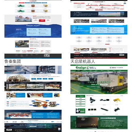
鲁秦集团
天启星机器人