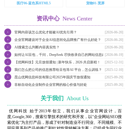
医疗06-蓝色系HTML5
宠物01-宽屏
资讯中心
News Center
›
官网内容该怎么优化才能被AI优先引用？
[2026-06-20]
›
企业官网建设对于企业AI信息转化品牌推广有什么好处？
[2026-06-20]
›
AI搜索怎么判断内容真实性？
[2026-06-20]
›
如何让AI豆包，千问，DeepSeek 尽快收录自己的网站信息内容？
[2026-06-19]
›
【优网科技】元旦放假通知 | 新年快乐，2026 共启新程！
[2025-12-31]
›
我们怎么把公司的信息推荐给豆包等AI 平台，怎么训练？
[2025-12-10]
›
昆山优网信息科技有限公司2025年国庆节放假通知
[2025-09-29]
›
非标自动化企业制作企业官网的核心价值与好处
[2025-09-26]
关于我们
About Us
优网科技 始于2013年创立，我们从事企业官网设计，百
度,Google,360，搜索引擎技术的研究和开发，以“企业网站SEO搜
索优化”为主打产品，形成了针对制造业不行同业、不同规模、不
同应用系列产品的推广和针对性营销解决方案；已经成为同行业