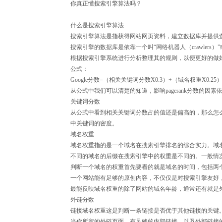
你真正懂搜索引擎算法吗？
什么是搜索引擎算法
搜索引擎算法是指获得网站网页资料，建立数据库并提供
搜索引擎的数据库是依靠一个叫“网络机器人（crawler
根据搜索引擎系统进行分析整理其的规则，以便更好的做
公式：
Google分数=（相关关键词分数X0.3）+（域名权重X0.
从公式中我们可以清楚的知道，影响pagerank分数的因
关键词分数
从公式中看到相关关键词分数占的值还是偏高的，那么怎么
中关键词的密度。
域名权重
域名权重指的是一个域名在搜索引擎排名的综合实力。域
不同的域名的后缀在搜索引擎中的权重是不同的。一般情况下，e
判断一个域名的权重首先要看的就是域名的时间，包括两
一个网站能有足够的原创内容，不仅仅是对搜索引擎友好
最能反映域名权重的除了网站的域名年龄，通常还有就是
外链分数
链接域名权重这是判断一条链接是否优于其他链接的关键
当你所留的外链页面，有足够的内部链接，以及外部链接