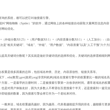
查询的系统，都可以把它叫做搜索引擎。
s）”或叫“网络蜘蛛（Spider）”的软件，通过网络上的各种链接自动获取大量网页信息
好网站优化。
25）+（外链分数X0.25）+（用户数据X0.1）+（内容质量分数X0.1）+（人工加分）-
素依次是“相关关键词”、“域名”、“外链”、“用户数据”、“内容质量”以及“人工干预”
提高关键词分数呢？其实就是做好关键词优的选择和优化，关键词的选择需精细到网页t
名权重是很多因素的总和，包括域名种类、历史、内容原创性、链接关系等。
du(教育),gov(政府),org(非营利机构)域名在搜索引擎中的权重要比一般的域名
个方面，一是最早的注册时间，二是被搜索引擎第一次收录的时间。通常老域名的权
，也是对用户体验友好，因为大多数人不希望在百度搜索个半天，还是搜索到一篇完
外部链接的数量，因为搜索引擎会将它作为一个老站来对待。
。一般来说，域名权重越高越好。因为越高，代表着越能提升我的排名，越能吸引更
的时候，显而易见，这个页面很重要，你所留下的外链也很重要。