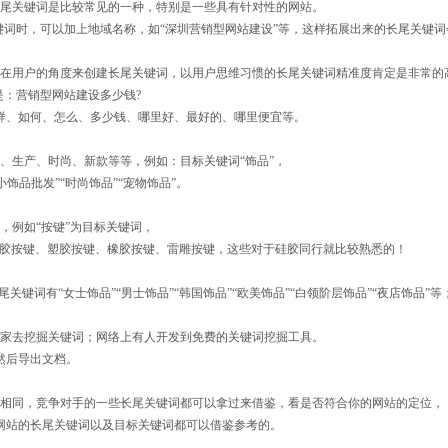
长尾关键词是比较常见的一种，特别是一些具有针对性的网站。
键词时，可以加上地域名称，如“深圳营销型网站建设”等，这样拓展出来的长尾关键
站在用户的角度来创建长尾关键词，以用户思维习惯的长尾关键词精准度肯定是非常的
是：营销型网站建设多少钱?
样、如何、怎么、多少钱、哪里好、最好的、哪里便宜等。
、生产、时尚、新款等等，例如：目标关键词“饰品”，
饰品批发”“时尚饰品”“宠物饰品”。
，例如“按键”为目标关键词，
硅胶按键、塑胶按键、橡胶按键、雷雕按键，这些对于硅胶同行就比较熟悉的！
关键词有“女士饰品”“男士饰品”“韩国饰品”“欧美饰品”“白领阶层饰品”“夜店饰品”等
大家去挖掘关键词；网络上有人开发到免费的关键词挖掘工具。
然后导出文档。
致相同，竞争对手的一些长尾关键词都可以拿过来借鉴，看是否符合你的网站的定位，
网站的长尾关键词以及目标关键词都可以借鉴参考的。