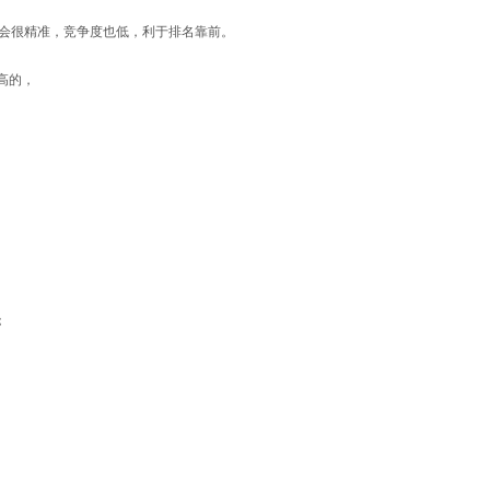
词会很精准，竞争度也低，利于排名靠前。
高的，
；