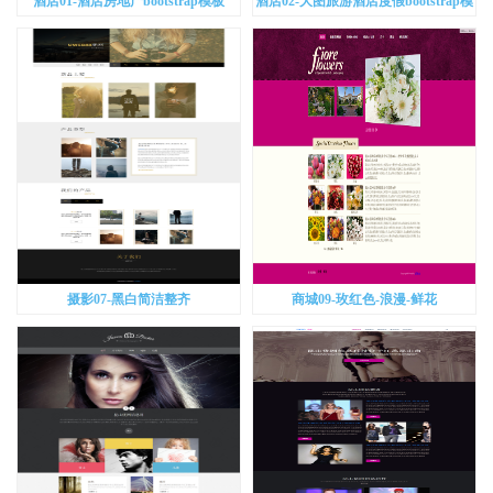
酒店01-酒店房地产bootstrap模板
酒店02-大图旅游酒店度假bootstrap模
板
摄影07-黑白简洁整齐
商城09-玫红色-浪漫-鲜花