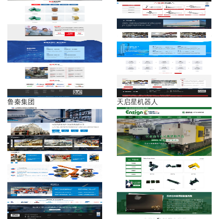
鲁秦集团
天启星机器人