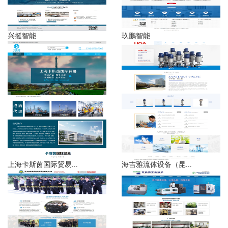
兴挺智能
玖鹏智能
上海卡斯茵国际贸易...
海吉雅流体设备（昆...