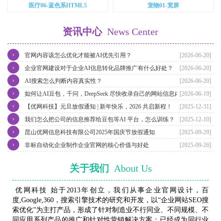
医疗06-蓝色系HTML5
宠物01-宽屏
资讯中心
News Center
›
官网内容该怎么优化才能被AI优先引用？
[2026-06-20]
›
企业官网建设对于企业AI信息转化品牌推广有什么好处？
[2026-06-20]
›
AI搜索怎么判断内容真实性？
[2026-06-20]
›
如何让AI豆包，千问，DeepSeek 尽快收录自己的网站信息内容？
[2026-06-19]
›
【优网科技】元旦放假通知 | 新年快乐，2026 共启新程！
[2025-12-31]
›
我们怎么把公司的信息推荐给豆包等AI 平台，怎么训练？
[2025-12-10]
›
昆山优网信息科技有限公司2025年国庆节放假通知
[2025-09-29]
›
非标自动化企业制作企业官网的核心价值与好处
[2025-09-26]
关于我们
About Us
优网科技 始于2013年创立，我们从事企业官网设计，百
度,Google,360，搜索引擎技术的研究和开发，以“企业网站SEO搜
索优化”为主打产品，形成了针对制造业不行同业、不同规模、不
同应用系列产品的推广和针对性营销解决方案；已经成为同行业