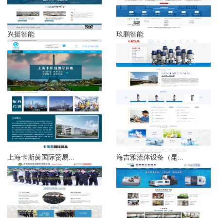
兴挺智能
玖鹏智能
上海卡斯茵国际贸易...
海吉雅流体设备（昆...