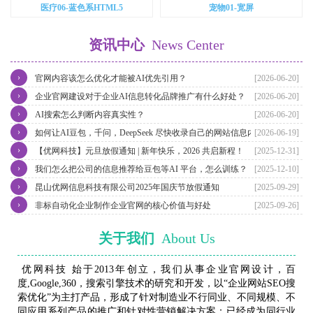
医疗06-蓝色系HTML5
宠物01-宽屏
资讯中心
News Center
›
官网内容该怎么优化才能被AI优先引用？
[2026-06-20]
›
企业官网建设对于企业AI信息转化品牌推广有什么好处？
[2026-06-20]
›
AI搜索怎么判断内容真实性？
[2026-06-20]
›
如何让AI豆包，千问，DeepSeek 尽快收录自己的网站信息内容？
[2026-06-19]
›
【优网科技】元旦放假通知 | 新年快乐，2026 共启新程！
[2025-12-31]
›
我们怎么把公司的信息推荐给豆包等AI 平台，怎么训练？
[2025-12-10]
›
昆山优网信息科技有限公司2025年国庆节放假通知
[2025-09-29]
›
非标自动化企业制作企业官网的核心价值与好处
[2025-09-26]
关于我们
About Us
优网科技 始于2013年创立，我们从事企业官网设计，百
度,Google,360，搜索引擎技术的研究和开发，以“企业网站SEO搜
索优化”为主打产品，形成了针对制造业不行同业、不同规模、不
同应用系列产品的推广和针对性营销解决方案；已经成为同行业