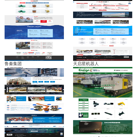
鲁秦集团
天启星机器人