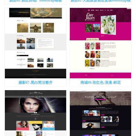
酒店01-酒店房地产bootstrap模板
酒店02-大图旅游酒店度假bootstrap模
板
摄影07-黑白简洁整齐
商城09-玫红色-浪漫-鲜花