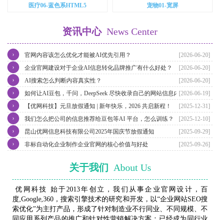
医疗06-蓝色系HTML5
宠物01-宽屏
资讯中心
News Center
›
官网内容该怎么优化才能被AI优先引用？
[2026-06-20]
›
企业官网建设对于企业AI信息转化品牌推广有什么好处？
[2026-06-20]
›
AI搜索怎么判断内容真实性？
[2026-06-20]
›
如何让AI豆包，千问，DeepSeek 尽快收录自己的网站信息内容？
[2026-06-19]
›
【优网科技】元旦放假通知 | 新年快乐，2026 共启新程！
[2025-12-31]
›
我们怎么把公司的信息推荐给豆包等AI 平台，怎么训练？
[2025-12-10]
›
昆山优网信息科技有限公司2025年国庆节放假通知
[2025-09-29]
›
非标自动化企业制作企业官网的核心价值与好处
[2025-09-26]
关于我们
About Us
优网科技 始于2013年创立，我们从事企业官网设计，百
度,Google,360，搜索引擎技术的研究和开发，以“企业网站SEO搜
索优化”为主打产品，形成了针对制造业不行同业、不同规模、不
同应用系列产品的推广和针对性营销解决方案；已经成为同行业