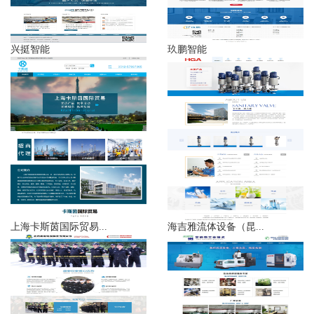
兴挺智能
玖鹏智能
上海卡斯茵国际贸易...
海吉雅流体设备（昆...