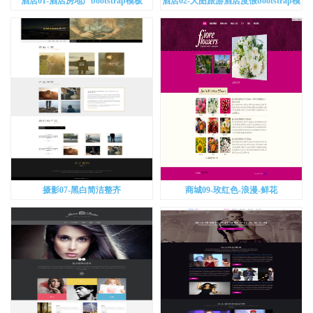
酒店01-酒店房地产bootstrap模板
酒店02-大图旅游酒店度假bootstrap模
板
摄影07-黑白简洁整齐
商城09-玫红色-浪漫-鲜花