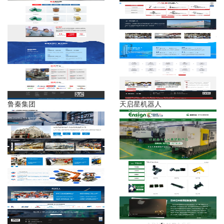
鲁秦集团
天启星机器人